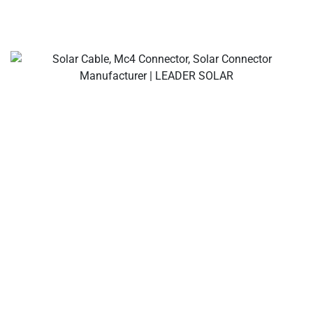
Các nhà sản xuất cáp và đầu nối năng lượng mặt trời của
bạn, đầu nối nhánh năng lượng mặt trời, đầu nối cáp năng
lượng mặt trời, đầu nối chống thấm nước, hộp nối năng
lượng mặt trời, nhà cung cấp cáp năng lượng mặt trời, nhà
cung cấp công cụ lắp đặt năng lượng mặt trời!
Về công ty
Một nhà sản xuất quốc tế hàng đầu về cáp năng lượng
mặt trời, đầu nối năng lượng mặt trời, hộp nối năng lượng
mặt trời, giải pháp kết nối dây năng lượng mặt trời và cầu