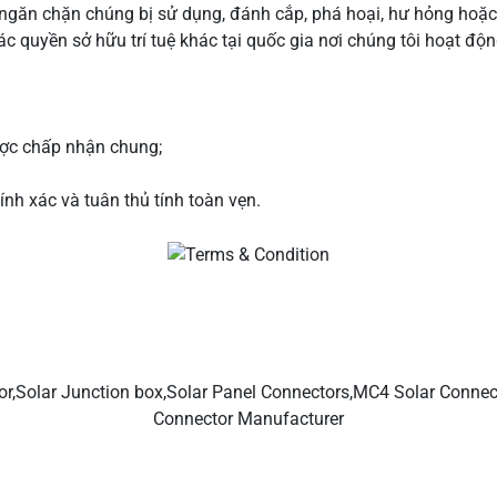
ngăn chặn chúng bị sử dụng, đánh cắp, phá hoại, hư hỏng hoặc bị
c quyền sở hữu trí tuệ khác tại quốc gia nơi chúng tôi hoạt độn
ược chấp nhận chung;
ính xác và tuân thủ tính toàn vẹn.
i năng lượng mặt trời của bạn, đầu nối nhánh năng lượng mặt t