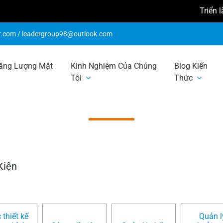
Triển lãm 
r.com
/
leadergroup98@outlook.com
ăng Lượng Mặt
Kinh Nghiệm Của Chúng
Blog Kiến
Tôi
Thức
u khoản và điều 
Kiện
 thiết kế
Quản l