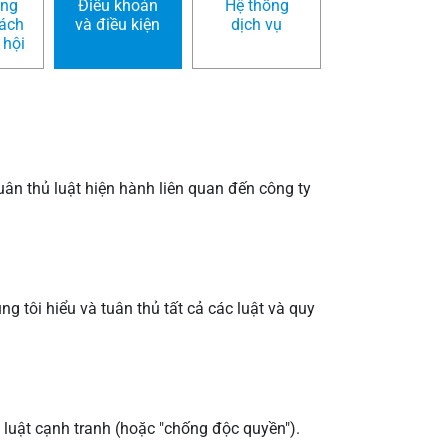
ung
Điều khoản
Hệ thống
rách
và điều kiện
dịch vụ
 hội
uân thủ luật hiện hành liên quan đến công ty
g tôi hiểu và tuân thủ tất cả các luật và quy
c luật cạnh tranh (hoặc "chống độc quyền").