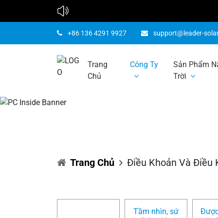
+86 136 4291 9927
support@leader-sola
Trang
Công Ty
Sản Phẩm N
Chủ
Trời
Điề
Trang Chủ
Điều Khoản Và Điều 
Tầm nhìn, sứ
Được