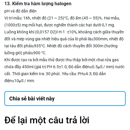
13. Kiểm tra hàm lượng halogen
pH và độ dẫn điện
Vị trí mẫu: 16h, nhiệt độ (21 ~ 25)
°C
, độ ẩm (45 ~ 55)%. Hai mẫu,
(1000
±
5) mg mỗi hạt, được nghiền thành các hạt dưới 0,1 mg.
Luồng không khí (0,0157
·
D2)l
·
H-1 ·
±
10%, khoảng cách giữa thuyền
đốt và mép vùng gia nhiệt hiệu quả của lò phải là
≥
300mm, nhiệt độ
tại tàu đốt phải
≥
935
°C
. Nhiệt độ cách thuyền đốt 300m (hướng
luồng gió) phải
≥
900
°
C.
Khí được tạo ra bởi mẫu thử được thu thập bởi một chai rửa gas
chứa đầy 450ml (giá trị PH 6.5
±
1.0; Độ dẫn điện
≤
0.5
μ
S / mm) nước
cất. Thời gian kiểm tra: 30 phút. Yêu cầu: PH
≥
4.3; Độ dẫn
điện
≤
10
μ
S / mm.
Chia sẻ bài viết này
Để lại một câu trả lời