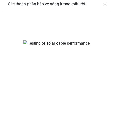
Các thành phần bảo vệ năng lượng mặt trời
Các nhà sản xuất cáp và đầu nối năng lượng mặt trời của
bạn, đầu nối nhánh năng lượng mặt trời, đầu nối cáp năng
lượng mặt trời, đầu nối chống thấm nước, hộp nối năng
lượng mặt trời, nhà cung cấp cáp năng lượng mặt trời, nhà
cung cấp công cụ lắp đặt năng lượng mặt trời!
Về công ty