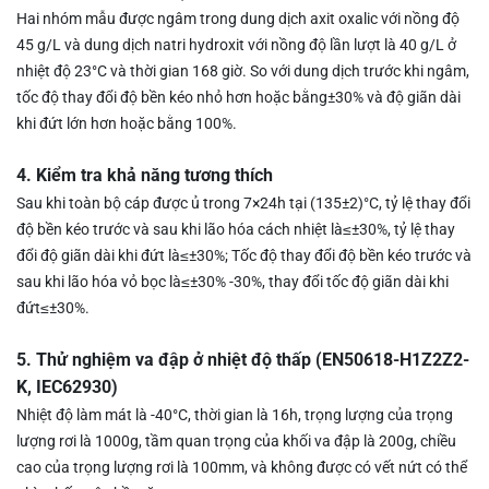
Hai nhóm mẫu được ngâm trong dung dịch axit oxalic với nồng độ
45 g/L và dung dịch natri hydroxit với nồng độ lần lượt là 40 g/L ở
nhiệt độ 23
°
C và thời gian 168 giờ. So với dung dịch trước khi ngâm,
tốc độ thay đổi độ bền kéo nhỏ hơn hoặc bằng
±
30% và độ giãn dài
khi đứt lớn hơn hoặc bằng 100%.
4. Kiểm tra khả năng tương thích
Sau khi toàn bộ cáp được ủ trong 7
×
24h tại (135
±
2)
°C
, tỷ lệ thay đổi
độ bền kéo trước và sau khi lão hóa cách nhiệt là
≤±
30%, tỷ lệ thay
đổi độ giãn dài khi đứt là
≤±
30%; Tốc độ thay đổi độ bền kéo trước và
sau khi lão hóa vỏ bọc là
≤±
30% -30%, thay đổi tốc độ giãn dài khi
đứt
≤±
30%.
5. Thử nghiệm va đập ở nhiệt độ thấp (EN50618-H1Z2Z2-
K, IEC62930)
Nhiệt độ làm mát là -40
°C
, thời gian là 16h, trọng lượng của trọng
lượng rơi là 1000g, tầm quan trọng của khối va đập là 200g, chiều
cao của trọng lượng rơi là 100mm, và không được có vết nứt có thể