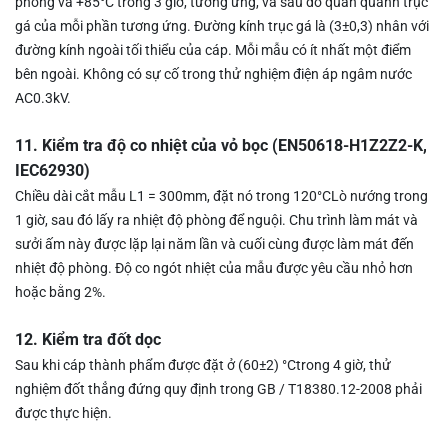
phòng và +85
°
C trong 3 giờ, tương ứng, và sau đó quấn quanh trục
gá của mỗi phần tương ứng. Đường kính trục gá là (3
±
0,3) nhân với
đường kính ngoài tối thiểu của cáp. Mỗi mẫu có ít nhất một điểm
bên ngoài. Không có sự cố trong thử nghiệm điện áp ngâm nước
AC0.3kV.
11. Kiểm tra độ co nhiệt của vỏ bọc (EN50618-H1Z2Z2-K,
IEC62930)
Chiều dài cắt mẫu L1 = 300mm, đặt nó trong 120
°C
Lò nướng trong
1 giờ, sau đó lấy ra nhiệt độ phòng để nguội. Chu trình làm mát và
sưởi ấm này được lặp lại năm lần và cuối cùng được làm mát đến
nhiệt độ phòng. Độ co ngót nhiệt của mẫu được yêu cầu nhỏ hơn
hoặc bằng 2%.
12. Kiểm tra đốt dọc
Sau khi cáp thành phẩm được đặt ở (60
±
2)
°C
trong 4 giờ, thử
nghiệm đốt thẳng đứng quy định trong GB / T18380.12-2008 phải
được thực hiện.