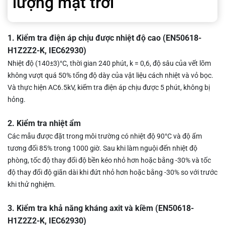
lượng mặt trời
1. Kiểm tra điện áp chịu được nhiệt độ cao (EN50618-
H1Z2Z2-K, IEC62930)
Nhiệt độ (140
±
3)
°C
, thời gian 240 phút, k = 0,6, độ sâu của vết lõm
không vượt quá 50% tổng độ dày của vật liệu cách nhiệt và vỏ bọc.
Và thực hiện AC6.5kV, kiểm tra điện áp chịu được 5 phút, không bị
hỏng.
2. Kiểm tra nhiệt ẩm
Các mẫu được đặt trong môi trường có nhiệt độ 90
°
C và độ ẩm
tương đối 85% trong 1000 giờ. Sau khi làm nguội đến nhiệt độ
phòng, tốc độ thay đổi độ bền kéo nhỏ hơn hoặc bằng -30% và tốc
độ thay đổi độ giãn dài khi đứt nhỏ hơn hoặc bằng -30% so với trước
khi thử nghiệm.
3. Kiểm tra khả năng kháng axit và kiềm (EN50618-
H1Z2Z2-K, IEC62930)