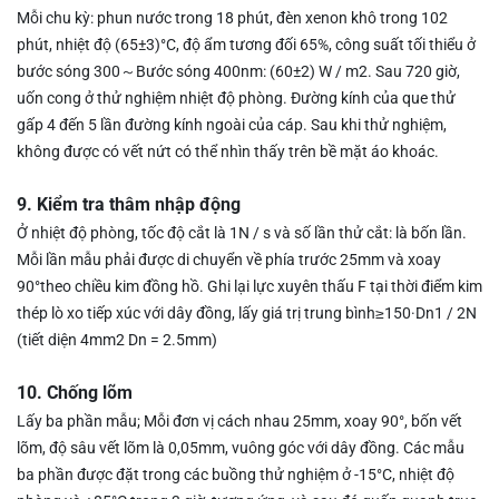
Mỗi chu kỳ: phun nước trong 18 phút, đèn xenon khô trong 102
phút, nhiệt độ (65
±
3)
°C
, độ ẩm tương đối 65%, công suất tối thiểu ở
bước sóng 300
～
Bước sóng 400nm: (60
±
2) W / m2. Sau 720 giờ,
uốn cong ở thử nghiệm nhiệt độ phòng. Đường kính của que thử
gấp 4 đến 5 lần đường kính ngoài của cáp. Sau khi thử nghiệm,
không được có vết nứt có thể nhìn thấy trên bề mặt áo khoác.
9. Kiểm tra thâm nhập động
Ở nhiệt độ phòng, tốc độ cắt là 1N / s và số lần thử cắt: là bốn lần.
Mỗi lần mẫu phải được di chuyển về phía trước 25mm và xoay
90
°
theo chiều kim đồng hồ. Ghi lại lực xuyên thấu F tại thời điểm kim
thép lò xo tiếp xúc với dây đồng, lấy giá trị trung bình
≥
150
·
Dn1 / 2N
(tiết diện 4mm2 Dn = 2.5mm)
10. Chống lõm
Lấy ba phần mẫu; Mỗi đơn vị cách nhau 25mm, xoay 90
°
, bốn vết
lõm, độ sâu vết lõm là 0,05mm, vuông góc với dây đồng. Các mẫu
ba phần được đặt trong các buồng thử nghiệm ở -15
°
C, nhiệt độ