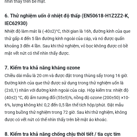
nhìn thấy trên bề mặt.
6. Thử nghiệm uốn ở nhiệt độ thấp (EN50618-H1Z2Z2-K,
IEC62930)
Nhiệt độ làm mát là (-40
±
2)
°C
, thời gian là 16h, đường kính của que
thử gấp 4 đến 5 lần đường kính ngoài của cáp, và nó được quấn
khoảng 3 đến 4 lần. Sau khi thử nghiệm, vỏ bọc không được có bề
mặt vết nứt có thể nhìn thấy được.
7. Kiểm tra khả năng kháng ozone
Chiều dài mẫu là 20 cm và được đặt trong thùng sấy trong 16 giờ.
Đường kính của que thử được sử dụng trong thử nghiệm uốn là
(2
±
0,1) nhân với đường kính ngoài của cáp. Hộp kiểm tra: nhiệt độ
(40
±
2)
°C
, độ ẩm tương đối (55
±
5)%, nồng độ ozone (200
±
50)
×
10-
6%, lượng không khí: 0,2 đến 0,5 lần thể tích hộp/phút. Đặt mẫu
trong buồng thử nghiệm trong 72 giờ. Sau khi thử nghiệm, không
được có vết nứt có thể nhìn thấy trên bề mặt áo khoác.
8. Kiểm tra khả năng chống chịu thời tiết / tia cực tím