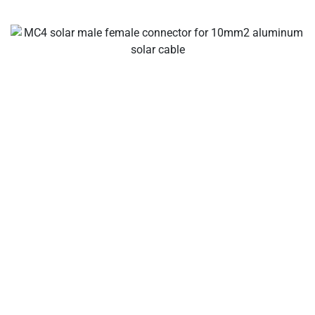
Các nhà sản xuất cáp và đầu nối năng lượng mặt trời của
bạn, đầu nối nhánh năng lượng mặt trời, đầu nối cáp năng
lượng mặt trời, đầu nối chống thấm nước, hộp nối năng
lượng mặt trời, nhà cung cấp cáp năng lượng mặt trời, nhà
cung cấp công cụ lắp đặt năng lượng mặt trời!
Về công ty
Một nhà sản xuất quốc tế hàng đầu về cáp năng lượng
mặt trời, đầu nối năng lượng mặt trời, hộp nối năng lượng
mặt trời, giải pháp kết nối dây năng lượng mặt trời và cầu
chì nội tuyến cho ngành công nghiệp PV, tập trung vào
Chất lượng và Độ tin cậy.