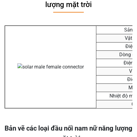
lượng mặt trời
Sản 
Vật l
Điện
Dòng đ
Điện 
Vật 
Điện
Mức
Nhiệt độ mô
Ch
Bản vẽ các loại đầu nối nam nữ năng lượng