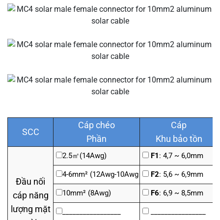
Cáp chéo
Cáp
SCC
Phần
Khu bảo tồn
2.5
㎡
(14Awg)
F1
: 4,7 ~ 6,0mm
4-6mm² (12Awg-10Awg
F2
: 5,6 ~ 6,9mm
Đầu nối
10mm² (8Awg)
F6
: 6,9 ~ 8,5mm
cáp năng
lượng mặt
_________________
________________