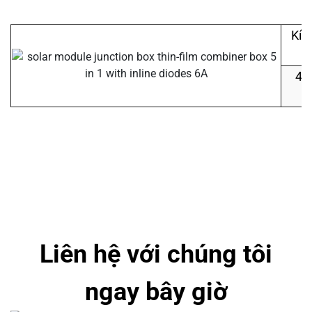
Kíc
c
48
Liên hệ với chúng tôi
ngay bây giờ