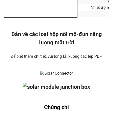
Số
Nhiệt độ mô
Ch
Bản vẽ các loại hộp nối mô-đun năng
lượng mặt trời
Để biết thêm chi tiết, vui lòng tải xuống các tệp PDF.
Chứng chỉ