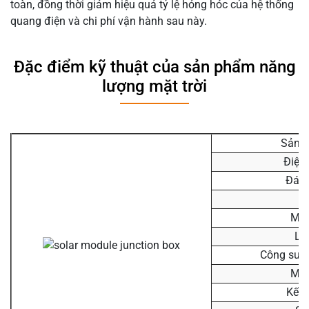
toàn, đồng thời giảm hiệu quả tỷ lệ hỏng hóc của hệ thống
quang điện và chi phí vận hành sau này.
Đặc điểm kỹ thuật của sản phẩm năng
lượng mặt trời
Sản 
Điện
Đánh
Lớ
Mức
Lớ
Công suất
Mức
Kết 